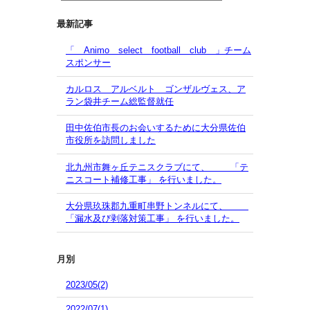
最新記事
「 Animo select football club 」チーム
スポンサー
カルロス アルベルト ゴンザルヴェス、ア
ラン袋井チーム総監督就任
田中佐伯市長のお会いするために大分県佐伯
市役所を訪問しました
北九州市舞ヶ丘テニスクラブにて、 「テ
ニスコート補修工事」 を行いました。
大分県玖珠郡九重町串野トンネルにて、
「漏水及び剥落対策工事」 を行いました。
月別
2023/05(2)
2022/07(1)