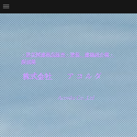
・防災関連商品販売・塗装、建築紹介業・
探偵業
ア コ ル ダ
株式会社
Acorda Co.,Ltd