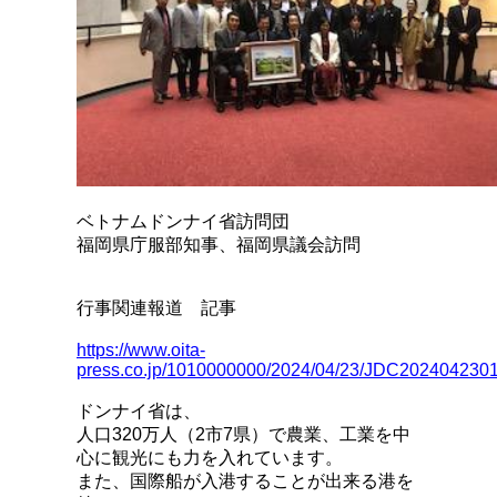
ベトナムドンナイ省訪問団
福岡県庁服部知事、福岡県議会訪問
行事関連報道 記事
https://www.oita-
press.co.jp/1010000000/2024/04/23/JDC202404230
ドンナイ省は、
人口320万人（2市7県）で農業、工業を中
心に観光にも力を入れています。
また、国際船が入港することが出来る港を